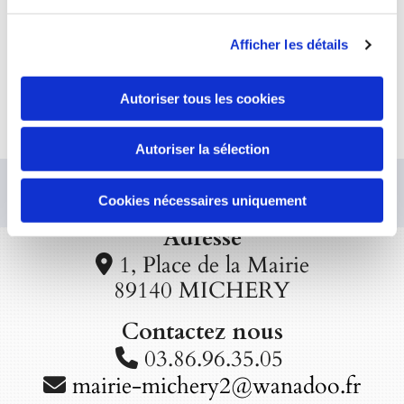
Calendrier des collectes
Afficher les détails
Ramassage des encombrants à domicile
Autoriser tous les cookies
Les déchèteries
Autoriser la sélection
Appelez-nous
Cookies nécessaires uniquement
Adresse
1, Place de la Mairie

89140 MICHERY
Contactez nous
03.86.96.35.05

mairie-michery2@wanadoo.fr
