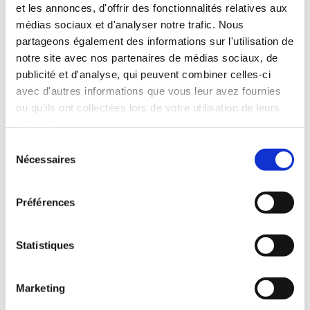
et les annonces, d'offrir des fonctionnalités relatives aux
médias sociaux et d'analyser notre trafic. Nous
partageons également des informations sur l'utilisation de
notre site avec nos partenaires de médias sociaux, de
publicité et d'analyse, qui peuvent combiner celles-ci
avec d'autres informations que vous leur avez fournies
ou qu'ils ont collectées lors de votre utilisation de leurs
services.
Extra-scolaire Vacances
Sélection
Nécessaires
du
Livret d'accueil CCYN
consentement
Accueil
Préférences
petite
enfance
Statistiques
Actualités
Marketing
Compte-rendu CCYN