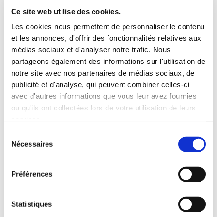
Ce site web utilise des cookies.
Horaires d'ouverture
Les cookies nous permettent de personnaliser le contenu
Lundi
14:30 - 18:30
et les annonces, d'offrir des fonctionnalités relatives aux
médias sociaux et d'analyser notre trafic. Nous
Mardi
09:00 - 12:00
partageons également des informations sur l'utilisation de
Mercredi
Fermé
notre site avec nos partenaires de médias sociaux, de
Jeudi
09:00 - 12:00
publicité et d'analyse, qui peuvent combiner celles-ci
Vendredi
14:30 - 17:30
avec d'autres informations que vous leur avez fournies
Samedi - Dimanche
Fermé
ou qu'ils ont collectées lors de votre utilisation de leurs
services.
Sélection
Nécessaires
du
consentement
Veuillez accepter les cookies marketing
pour afficher cette carte.
Préférences
Accept cookies
Statistiques