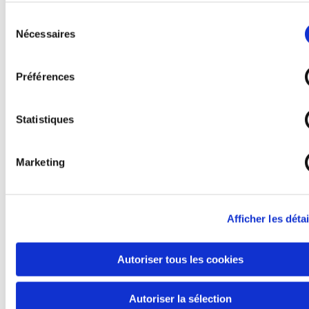
Procès verbal du 9 juillet 2021
Sélection
Nécessaires
du
Procès verbal du 9 septembre 2021
consentement
Préférences
Procès-verbal du 28 octobre 2021
Procès-verbal du 20 décembre 2021
Statistiques
Procès-verbal du 17 janvier 2022
Marketing
Procès-verbal du 24 février 2022
Procès-verbal du 7 avril 2022
Afficher les détai
Procès-verbal du 11 avril 2022
Autoriser tous les cookies
Procès-verbal du 30 mai 2022
Autoriser la sélection
Procès-verbal du 6 juillet 2022