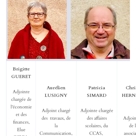
Brigitte
GUERET
Aurélien
Patricia
Chri
Adjointe
LUSIGNY
SIMARD
HERN
chargée de
l'économie
Adjoint chargé
Adjointe chargée
et des
des travaux, de
des affaires
Adjoin
finances,
la
scolaires, du
de 
Elue
Communication,
CCAS,
associa