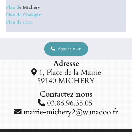
Plan d
e Michery
Plan de Chalopin
Plan de sixte
Appelez-nous
Adresse
1, Place de la Mairie

89140 MICHERY
Contactez nous
03.86.96.35.05

mairie-michery2@wanadoo.fr
