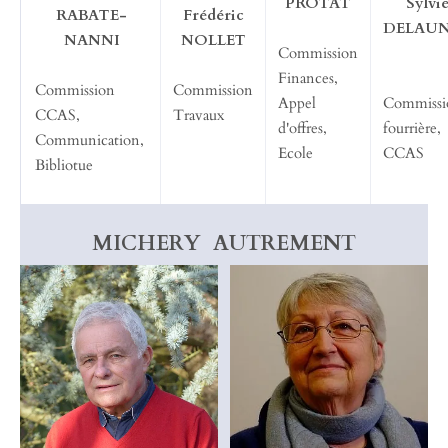
PROTAT
Sylvi
RABATE-
Frédéric
DELAU
NANNI
NOLLET
Commission
Finances,
Commission
Commission
Appel
Commissi
CCAS,
Travaux
d'offres,
fourrière,
Communication,
Ecole
CCAS
Bibliotue
MICHERY AUTREMENT