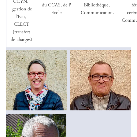
CCYN,
du CCAS, de l'
Bibliothèque,
fêt
gestion de
Ecole
Communication.
céré
l'Eau,
Commun
CLECT
(transfert
de charges)